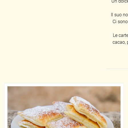
Un dolce
Il suo n
Ci sono
Le carte
cacao, p