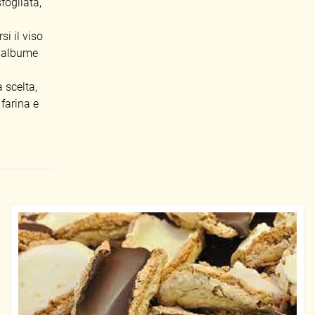
fogliata,
i il viso
n albume
a scelta,
 farina e