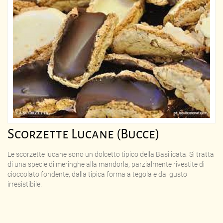
Scorzette Lucane (Bucce)
Le scorzette lucane sono un dolcetto tipico della Basilicata. Si tratta
di una specie di meringhe alla mandorla, parzialmente rivestite di
cioccolato fondente, dalla tipica forma a tegola e dal gusto
irresistibile.