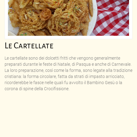
Le Cartellate
Le cartellate sono dei dolcetti fritti che vengono generalmente
preparati durante le feste di Natale, di Pasqua e anche di Carnevale.
La loro preparazione, così come la forma, sono legate alla tradizione
cristiana: la forma circolare, fatta da strati di impasto arricciato,
ricorderebbe le fasce nelle quali fu avvolto il Bambino Gesù o la
corona di spine della Crocifissione.