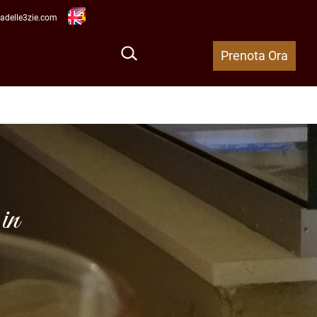
Open menu
adelle3zie.com
Prenota Ora
in