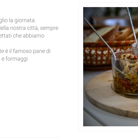
lio la giornata.
 della nostra città, sempre
ffettati che abbiamo
te è il famoso pane di
i e formaggi