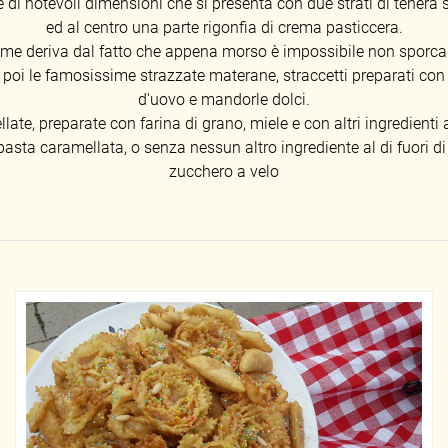
 di notevoli dimensioni che si presenta con due strati di tenera s
ed al centro una parte rigonfia di crema pasticcera.
ome deriva dal fatto che appena morso è impossibile non sporcars
 poi le famosissime strazzate materane, straccetti preparati co
d'uovo e mandorle dolci.
llate, preparate con farina di grano, miele e con altri ingredienti 
asta caramellata, o senza nessun altro ingrediente al di fuori di
zucchero a velo