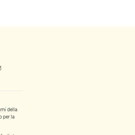
e
umi della
o per la