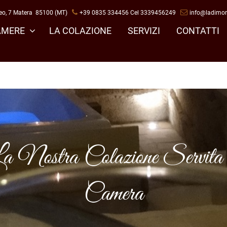
eo, 7 Matera 85100 (MT)
+3
9 0835 334456 Cel 3339456249
info@ladimor
AMERE
LA COLAZIONE
SERVIZI
CONTATTI
a Nostra Colazione Servita 
Camera