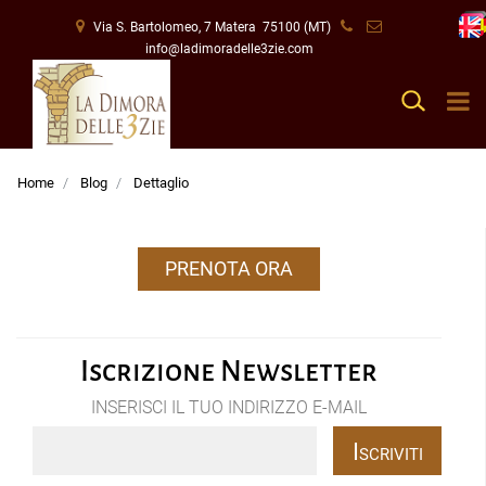
Via S. Bartolomeo, 7 Matera 75100 (MT)
info@ladimoradelle3zie.com
O
Open
Home
Blog
Dettaglio
PRENOTA ORA
Iscrizione Newsletter
INSERISCI IL TUO INDIRIZZO E-MAIL