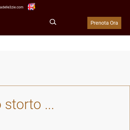
Open menu
adelle3zie.com
Prenota Ora
storto ...