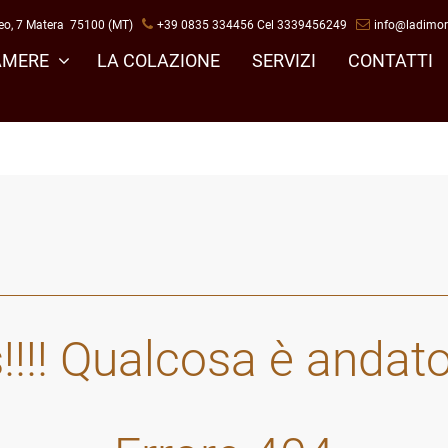
eo, 7 Matera 75100 (MT)
+3
9 0835 334456 Cel 3339456249
info@ladimor
AMERE
LA COLAZIONE
SERVIZI
CONTATTI
!! Qualcosa è andato 