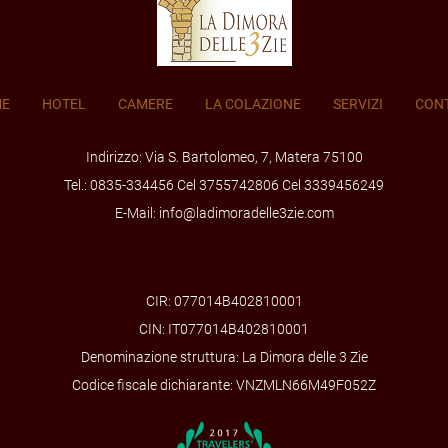
E
HOTEL
CAMERE
LA COLAZIONE
SERVIZI
CONT
Indirizzo: Via S. Bartolomeo, 7, Matera 75100
Tel.: 0835-334456 Cel 3755742806 Cel 3339456249
E-Mail: info@ladimoradelle3zie.com
CIR: 077014B402810001
CIN: IT077014B402810001
Denominazione struttura: La Dimora delle 3 Zie
Codice fiscale dichiarante: VNZMLN66M49F052Z